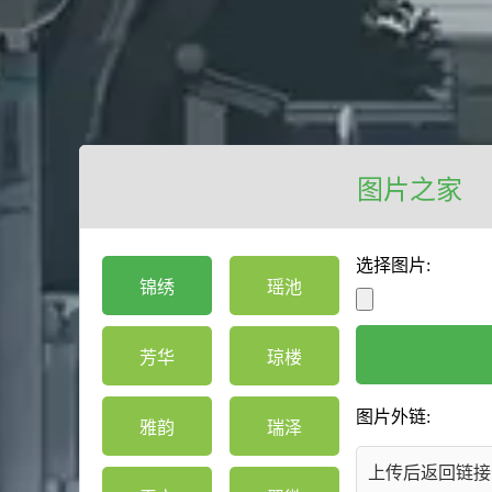
图片之家
选择图片:
锦绣
瑶池
芳华
琼楼
图片外链:
雅韵
瑞泽
上传后返回链接