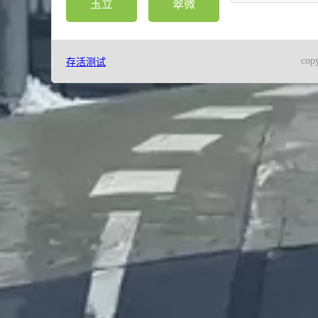
玉立
翠微
cop
存活测试